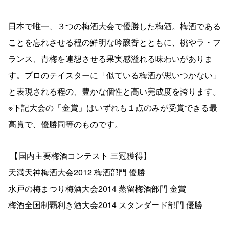
日本で唯一、３つの梅酒大会で優勝した梅酒。梅酒である
ことを忘れさせる程の鮮明な吟醸香とともに、桃やラ・フ
ランス、青梅を連想させる果実感溢れる味わいがありま
す。プロのテイスターに「似ている梅酒が思いつかない」
と表現される程の、豊かな個性と高い完成度を誇ります。
※下記大会の「金賞」はいずれも１点のみが受賞できる最
高賞で、優勝同等のものです。
【国内主要梅酒コンテスト 三冠獲得】
天満天神梅酒大会
2012
梅酒部門 優勝
水戸の梅まつり梅酒大会
2014
蒸留梅酒部門 金賞
梅酒全国制覇利き酒大会
2014
スタンダード部門 優勝