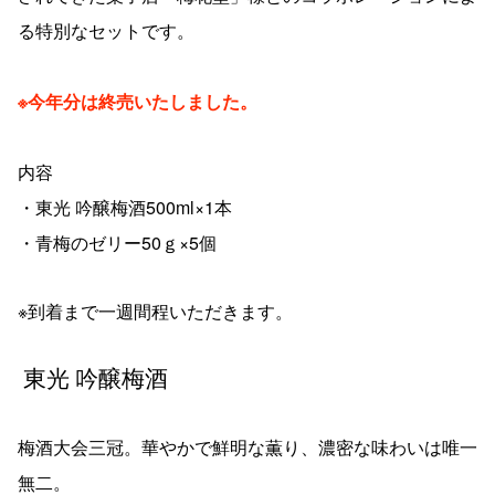
る特別なセットです。
※今年分は終売いたしました。
内容
・東光 吟醸梅酒50
0ml×1
本
・青梅のゼリー5
0
ｇ
×5
個
※到着まで一週間程いただきます。
東光 吟醸梅酒
梅酒大会三冠。華やかで鮮明な薫り、濃密な味わいは唯一
無二。