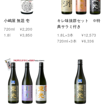
小嶋屋 無題 壱
キレ味抜群セット ※特
典サラミ付き
720ml
¥2,200
1.8l
¥3,850
1.8L×3本
¥12,573
720ml×3本
¥6,336