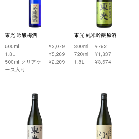
贈答・ギフト
飲み比べセット
お酒選びのポイント
東光 吟醸梅酒
東光 純米吟醸原酒
ブランド別
500ml
¥2,079
300ml
¥792
1.8L
¥5,269
720ml
¥1,837
東光
洌
500ml クリアケ
¥2,209
1.8L
¥3,674
ース入り
小嶋屋
吟醸梅酒
米糀のあまさけ
お酒以外
甘酒
ノンアル飲料