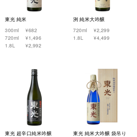
食品
美容・コスメ
手提げ袋・箱
見学チケット
東光 純米
洌 純米大吟醸
300ml
¥682
720ml
¥2,299
720ml
¥1,496
1.8L
¥4,499
1.8L
¥2,992
東光 超辛口純米吟醸
東光 純米大吟醸 袋吊り