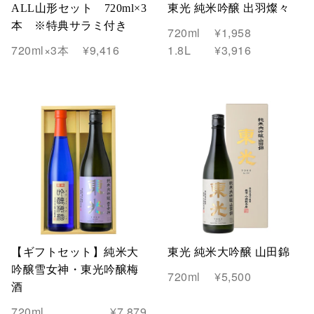
ALL山形セット 720ml×3
東光 純米吟醸 出羽燦々
本 ※特典サラミ付き
720ml
¥1,958
720ml×3本
¥9,416
1.8L
¥3,916
【ギフトセット】純米大
東光 純米大吟醸 山田錦
吟醸雪女神・東光吟醸梅
720ml
¥5,500
酒
720ml、
¥7,879