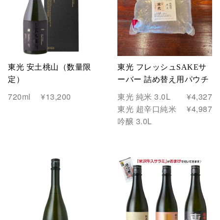
東光 安土桃山（数量限
東光 フレッシュSAKEサ
定）
ーバー 詰め替え用パウチ
720ml
¥13,200
東光 純米 3.0L
¥4,327
東光 超辛口純米
¥4,987
吟醸 3.0L